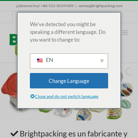
Skip
¡Llámenos hoy! +86-512-50195309
|
ventas@brightpacking.com
to
content
ES
We've detected you might be
speaking a different language. Do
you want to change to:
EN
Change Language
Close and do not switch language
Brightpacking es un fabricante y