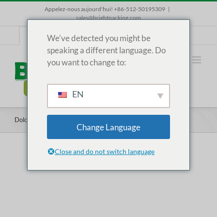
Skip
Appelez-nous aujourd'hui! +86-512-50195309
|
to
sales@brightpacking.com
content
FR
We've detected you might be
speaking a different language. Do
you want to change to:
EN
Dolce gusto
Change Language
Close and do not switch language