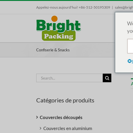
Skip
Appelez-nous aujourd'hui! +86-512-50195309
|
sales@brig
to
content
We
yo
Confiserie & Snacks
Search
for:
A
Catégories de produits
Couvercles découpés
Couvercles en aluminium