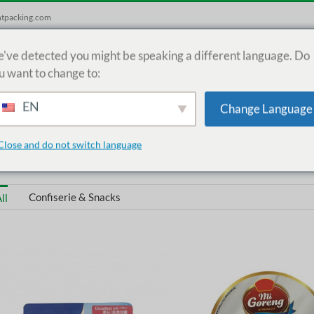
htpacking.com
've detected you might be speaking a different language. Do
Maison
Des produits
M
u want to change to:
EN
Change Language
Close and do not switch language
Confiserie & Snacks
ll