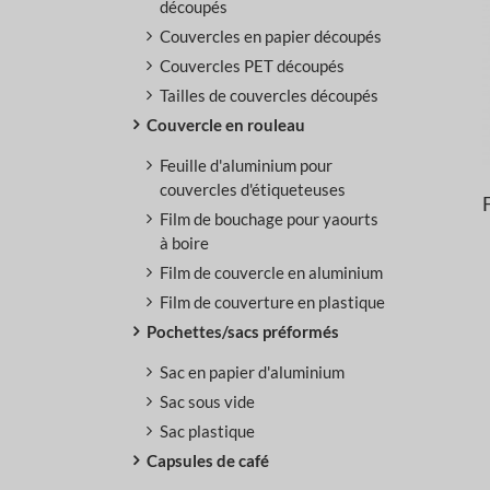
découpés
Feuilles laminées
Couvercles en papier découpés
multicouches
Couvercles PET découpés
Confiserie & Snacks
Aliments secs et
ingrédients
Emballage flexible
Papier
Tailles de couvercles découpés
d'aluminium laminé
Couvercle en rouleau
Feuille d'aluminium pour
couvercles d'étiqueteuses
Film de bouchage pour yaourts
à boire
Film de couvercle en aluminium
Film de couverture en plastique
Pochettes/sacs préformés
Sac en papier d'aluminium
Sac sous vide
Sac plastique
Capsules de café