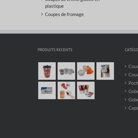
plastique
Coupes de fromage
PRODUITS RECENTS
CATÉGO
Couv
Couv
Poch
Gobe
Gobe
Caps