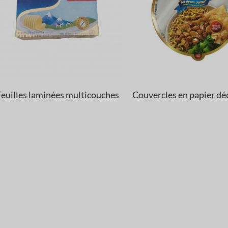
Couvercles en papier
découpés
Confiserie & Snacks
Couvercles
découpés
Couvercles en papier
découpés
Aliments secs et ingrédients
Feuilles laminées multicouches
Couvercles en papier d