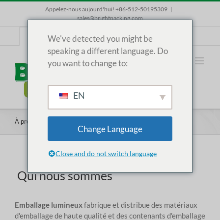
Skip
Appelez-nous aujourd'hui! +86-512-50195309
|
to
sales@brightpacking.com
content
FR
We've detected you might be
speaking a different language. Do
you want to change to:
EN
À propos
Change Language
Close and do not switch language
Qui nous sommes
Emballage lumineux
fabrique et distribue des matériaux
d'emballage de haute qualité et des contenants d'emballage