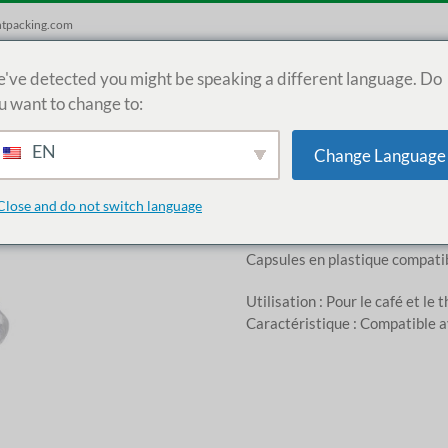
htpacking.com
've detected you might be speaking a different language. Do
Maison
Des produits
M
u want to change to:
EN
Change Language
Close and do not switch language
Capsules en plastique compati
Utilisation : Pour le café et le 
Caractéristique : Compatible a