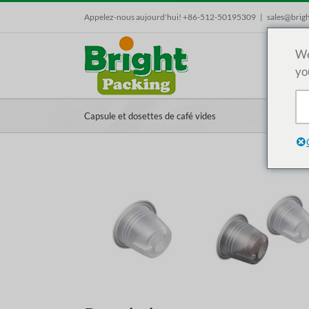
Skip
Appelez-nous aujourd'hui! +86-512-50195309
|
sales@brig
to
content
We
yo
Capsule et dosettes de café vides