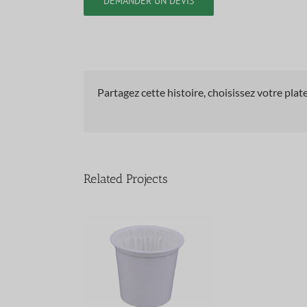
DEMANDER UN DEVIS
Partagez cette histoire, choisissez votre plat
Related Projects
vide avec filtre
scellé