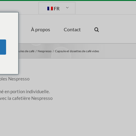
FR
arché
À propos
Contact
Home
Capsules de café
Nespresso
Capsule et dosettes de café vides
bles Nespresso
thé en portion individuelle.
vec la cafetière Nespresso