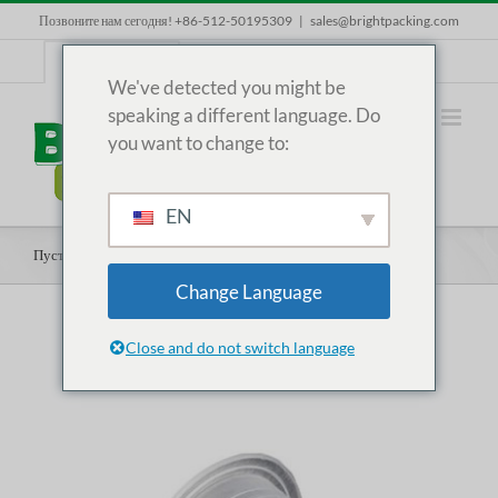
Skip
Позвоните нам сегодня! +86-512-50195309
|
sales@brightpacking.com
to
content
RU
We've detected you might be
speaking a different language. Do
you want to change to:
EN
Пустые кофейные капсулы и капсулы
Change Language
Close and do not switch language