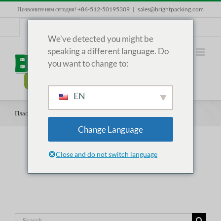
Skip
Позвоните нам сегодня! +86-512-50195309
|
sales@brightpacking.com
to
content
RU
We've detected you might be
speaking a different language. Do
you want to change to:
EN
Пластиковые стаканчики
Change Language
Close and do not switch language
Search