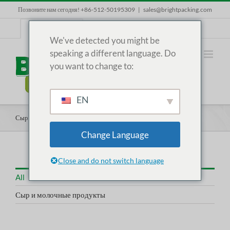
Skip
Позвоните нам сегодня! +86-512-50195309
|
sales@brightpacking.com
to
content
RU
We've detected you might be
speaking a different language. Do
you want to change to:
EN
Сыр и молочные продукты
Change Language
Close and do not switch language
All
Сыр и молочные продукты