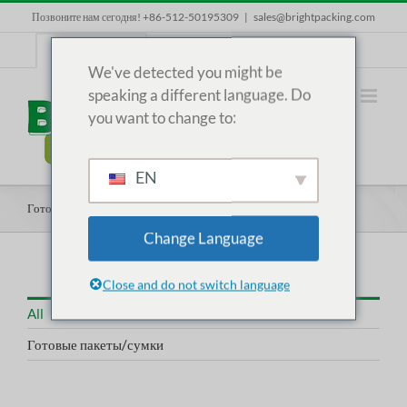
Skip
Позвоните нам сегодня! +86-512-50195309
|
sales@brightpacking.com
to
content
RU
We've detected you might be
speaking a different language. Do
you want to change to:
EN
Готовые пакеты/сумки
Change Language
Close and do not switch language
All
Готовые пакеты/сумки