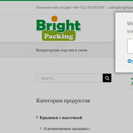
Skip
Позвоните нам сегодня! +86-512-50195309
|
sales@brightpa
to
content
We
yo
Кондитерские изделия и снеки
Search
for:
A
Категории продуктов
Крышки с высечкой
Алюминиевые крышки с