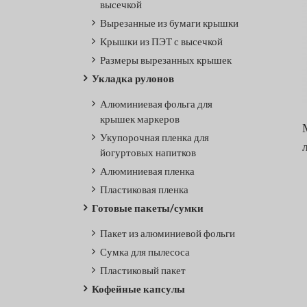
Многослойные
высечкой
ламинированные пленки
Вырезанные из бумаги крышки
Кондитерские изделия и снеки
Сухой
Крышки из ПЭТ с высечкой
корм и ингредиенты
Гибкая упаковка
Размеры вырезанных крышек
Ламинированная фольгированная
бумага
Укладка рулонов
Алюминиевая фольга для
крышек маркеров
Укупорочная пленка для
йогуртовых напитков
Алюминиевая пленка
Пластиковая пленка
Готовые пакеты/сумки
Пакет из алюминиевой фольги
Сумка для пылесоса
Пластиковый пакет
Кофейные капсулы