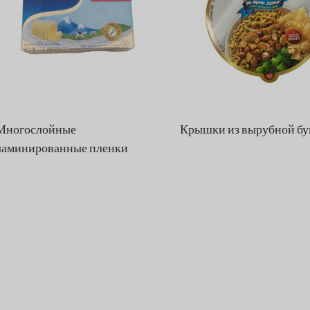
Крышки из вырубной бумаги
Кондитерские изделия и снеки
Крышки
с высечкой
Вырезанные из бумаги
крышки
Сухой корм и ингредиенты
Многослойные
Крышки из вырубной бу
ламинированные пленки