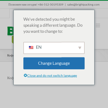
Skip
Позвоните нам сегодня! +86-512-50195309
|
sales@brightpacking.com
to
content
RU
We've detected you might be
speaking a different language. Do
you want to change to:
EN
Кофейные капсулы
Change Language
Close and do not switch language
Кофейные капсулы